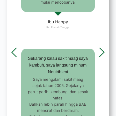
mulai mencobanya.
Ibu Happy
Ibu Rumah Tangga
Sekarang kalau sakit maag saya
kambuh, saya langsung minum
Neutriblent
Saya mengalami sakit maag
sejak tahun 2005. Gejalanya
perut perih, kembung, dan sesak
nafas.
Bahkan lebih parah hingga BAB
mencret dan berdarah.