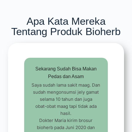
Apa Kata Mereka
Tentang Produk Bioherb
Sekarang Sudah Bisa Makan
Pedas dan Asam
Saya sudah lama sakit maag. Dan
sudah mengonsumsi jely gamat
selama 10 tahun dan juga
obat-obat maag tapi tidak ada
hasil.
Dokter Maria kirim brosur
bioherb pada Juni 2020 dan