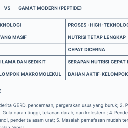
S GAMAT MODERN (PEPTIDE)
EKNOLOGI
PROSES : HIGH-TEKNOLO
YANG MASIF
NUTRISI TETAP
LENGKAP
CEPAT DICERNA
I
LAMA DAN SEDIKIT
SERAPAN NUTRISI
CEPAT
ELOMPOK
MAKROMOLEKUL
BAHAN AKTIF-KELOMPOK
E
erita GERD, pencernaan, pergerakan usus yang buruk; 2. 
 Gula darah tinggi, tekanan darah, dan kolesterol; 4. Pende
ndi, penderita asam urat; 5. Masalah pernafasan mudah te
salah Ginjal