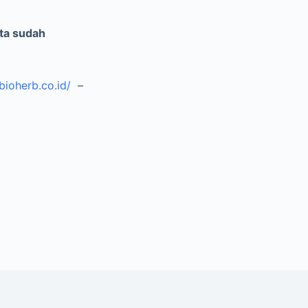
ta sudah
.bioherb.co.id/
–