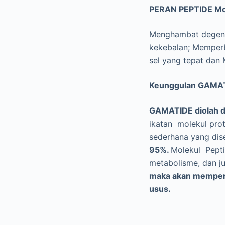
PERAN PEPTIDE Mol
Menghambat degener
kekebalan; Memperb
sel yang tepat dan
Keunggulan GAMATI
GAMATIDE diolah de
ikatan molekul pro
sederhana yang dis
95%.
Molekul Pepti
metabolisme, dan ju
maka akan memperce
usus.