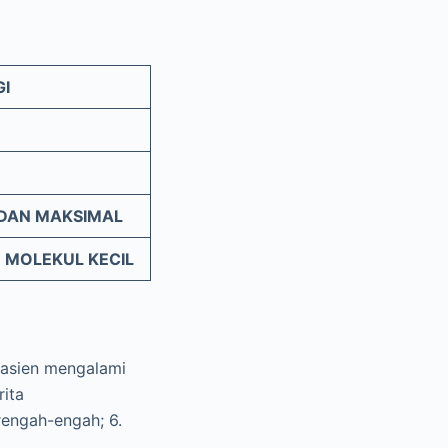
GI
 DAN MAKSIMAL
MOLEKUL KECIL
Pasien mengalami
rita
rengah-engah; 6.