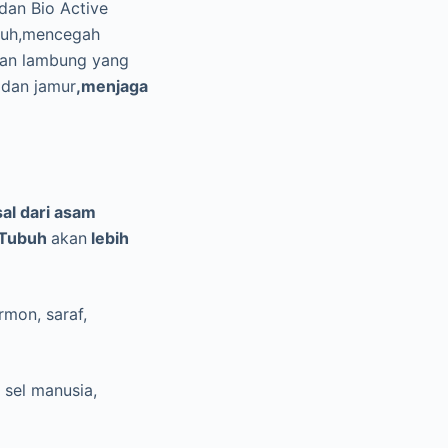
dan Bio Active
ubuh,mencegah
gan lambung yang
 dan jamur
,
menjaga
sal dari asam
. Tubuh
akan
lebih
rmon, saraf,
 sel manusia,