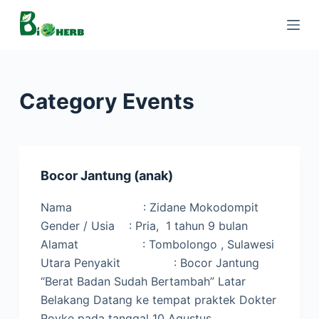
S
k
i
p
t
Category
Events
o
c
o
n
Bocor Jantung (anak)
t
e
Nama : Zidane Mokodompit
n
Gender / Usia : Pria, 1 tahun 9 bulan
t
Alamat : Tombolongo , Sulawesi
Utara Penyakit : Bocor Jantung
“Berat Badan Sudah Bertambah” Latar
Belakang Datang ke tempat praktek Dokter
Royke pada tanggal 10 Agustus…